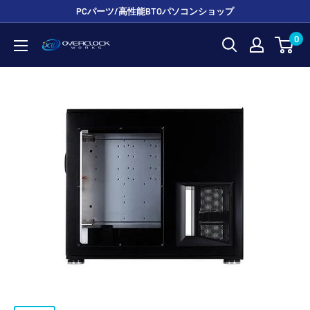
コ
PCパーツ/高性能BTOパソコンショップ
ン
0
OVERCLOCK
テ
WORKS
ン
ツ
に
ス
キ
ッ
プ
す
る