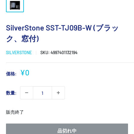
SilverStone SST-TJ09B-W (ブラッ
ク、窓付)
SILVERSTONE
SKU:
4997401132194
販
¥0
価格:
売
価
数量:
格
販売終了
品切れ中