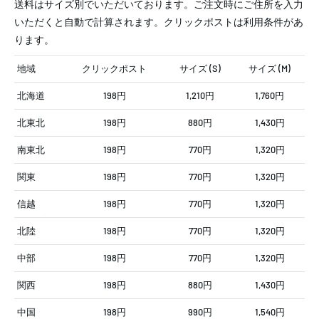
送料はサイズ別でいただいております。ご注文時にご住所を入力
いただくと自動で計算されます。クリックポストは利用条件があ
ります。
地域
クリックポスト
サイズ (S)
サイズ (M)
北海道
198円
1,210円
1,760円
北東北
198円
880円
1,430円
南東北
198円
770円
1,320円
関東
198円
770円
1,320円
信越
198円
770円
1,320円
北陸
198円
770円
1,320円
中部
198円
770円
1,320円
関西
198円
880円
1,430円
中国
198円
990円
1,540円