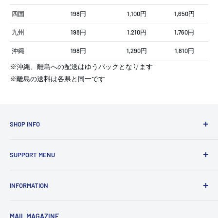
四国
198円
1,100円
1,650円
九州
198円
1,210円
1,760円
沖縄
198円
1,290円
1,810円
※沖縄、離島への配送はゆうパックとなります
※離島の送料は各県と同一です
SHOP INFO
OVERCLOCK WORKS
SUPPORT MENU
〒101-0021
東京都千代田区外神田3-5-5 末広町ハイム805
サポートについて
INFORMATION
初期不良・修理受付フォーム
定休日：水曜／日曜／祝日
BTOパソコン ご相談・お見積もりフォーム
ネット注文：24時間受付
ご利用ガイド
交換保証受付フォーム
MAIL MAGAZINE
店舗情報